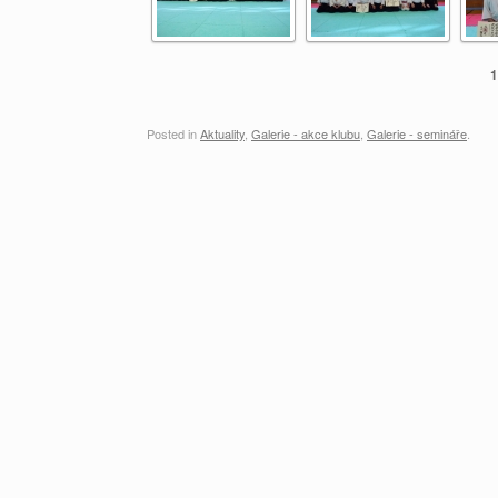
1
Posted in
Aktuality
,
Galerie - akce klubu
,
Galerie - semináře
.