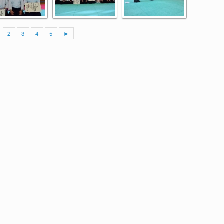
2
3
4
5
►