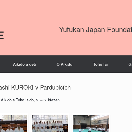
Yufukan Japan Foundat
Aikido a děti
O Aikidu
Toho Iai
G
kashi KUROKI v Pardubicích
ikido a Toho Iaido, 5. – 6. březen