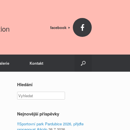
ion
facebook
alerie
Kontakt
Hledání
Vyhledat
Nejnovější příspěvky
‼️Sportovní park Pardubice 2026, přijďte
propagovat Aikido
26.7.2026