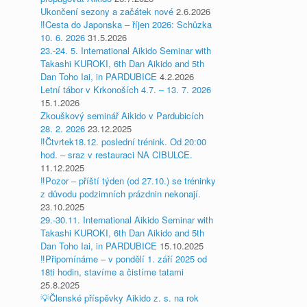
Ukončení sezony a začátek nové
2.6.2026
‼️Cesta do Japonska – říjen 2026: Schůzka
10. 6. 2026
31.5.2026
23.-24. 5. International Aikido Seminar with
Takashi KUROKI, 6th Dan Aikido and 5th
Dan Toho Iai, in PARDUBICE
4.2.2026
Letní tábor v Krkonoších 4.7. – 13. 7. 2026
15.1.2026
Zkouškový seminář Aikido v Pardubicích
28. 2. 2026
23.12.2025
‼️Čtvrtek18.12. poslední trénink. Od 20:00
hod. – sraz v restauraci NA CIBULCE.
11.12.2025
‼️Pozor – příští týden (od 27.10.) se tréninky
z důvodu podzimních prázdnin nekonají.
23.10.2025
29.-30.11. International Aikido Seminar with
Takashi KUROKI, 6th Dan Aikido and 5th
Dan Toho Iai, in PARDUBICE
15.10.2025
‼️Připomínáme – v pondělí 1. září 2025 od
18ti hodin, stavíme a čistíme tatami
25.8.2025
💡Členské příspěvky Aikido z. s. na rok