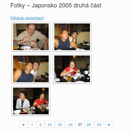
Fotky – Japonsko 2005 druhá část
[Ukázat prezentaci]
◄
1
2
24
25
26
27
28
29
►