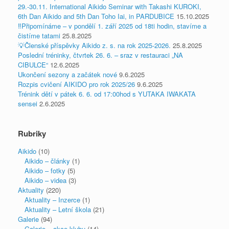
29.-30.11. International Aikido Seminar with Takashi KUROKI,
6th Dan Aikido and 5th Dan Toho Iai, in PARDUBICE
15.10.2025
‼️Připomínáme – v pondělí 1. září 2025 od 18ti hodin, stavíme a
čistíme tatami
25.8.2025
💡Členské příspěvky Aikido z. s. na rok 2025-2026.
25.8.2025
Poslední tréninky, čtvrtek 26. 6. – sraz v restauraci „NA
CIBULCE“
12.6.2025
Ukončení sezony a začátek nové
9.6.2025
Rozpis cvičení AIKIDO pro rok 2025/26
9.6.2025
Trénink dětí v pátek 6. 6. od 17:00hod s YUTAKA IWAKATA
sensei
2.6.2025
Rubriky
Aikido
(10)
Aikido – články
(1)
Aikido – fotky
(5)
Aikido – videa
(3)
Aktuality
(220)
Aktuality – Inzerce
(1)
Aktuality – Letní škola
(21)
Galerie
(94)
Galerie – akce klubu
(14)