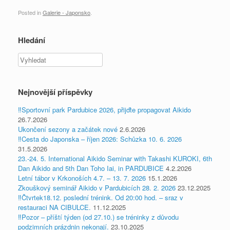
Posted in
Galerie - Japonsko
.
Hledání
Vyhledat
Nejnovější příspěvky
‼️Sportovní park Pardubice 2026, přijďte propagovat Aikido
26.7.2026
Ukončení sezony a začátek nové
2.6.2026
‼️Cesta do Japonska – říjen 2026: Schůzka 10. 6. 2026
31.5.2026
23.-24. 5. International Aikido Seminar with Takashi KUROKI, 6th
Dan Aikido and 5th Dan Toho Iai, in PARDUBICE
4.2.2026
Letní tábor v Krkonoších 4.7. – 13. 7. 2026
15.1.2026
Zkouškový seminář Aikido v Pardubicích 28. 2. 2026
23.12.2025
‼️Čtvrtek18.12. poslední trénink. Od 20:00 hod. – sraz v
restauraci NA CIBULCE.
11.12.2025
‼️Pozor – příští týden (od 27.10.) se tréninky z důvodu
podzimních prázdnin nekonají.
23.10.2025