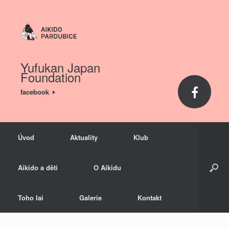
Yufukan Japan
Foundation
facebook
Úvod
Aktuality
Klub
Aikido a děti
O Aikidu
Toho Iai
Galerie
Kontakt